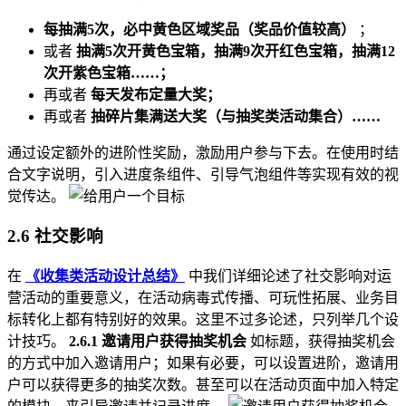
每抽满5次，必中黄色区域奖品（奖品价值较高）
；
或者
抽满5次开黄色宝箱，抽满9次开红色宝箱，抽满12
次开紫色宝箱……；
再或者
每天发布定量大奖；
再或者
抽碎片集满送大奖（与抽奖类活动集合）……
通过设定额外的进阶性奖励，激励用户参与下去。在使用时结
合文字说明，引入进度条组件、引导气泡组件等实现有效的视
觉传达。
2.6 社交影响
在
《收集类活动设计总结》
中我们详细论述了社交影响对运
营活动的重要意义，在活动病毒式传播、可玩性拓展、业务目
标转化上都有特别好的效果。这里不过多论述，只列举几个设
计技巧。
2.6.1 邀请用户获得抽奖机会
如标题，获得抽奖机会
的方式中加入邀请用户；如果有必要，可以设置进阶，邀请用
户可以获得更多的抽奖次数。甚至可以在活动页面中加入特定