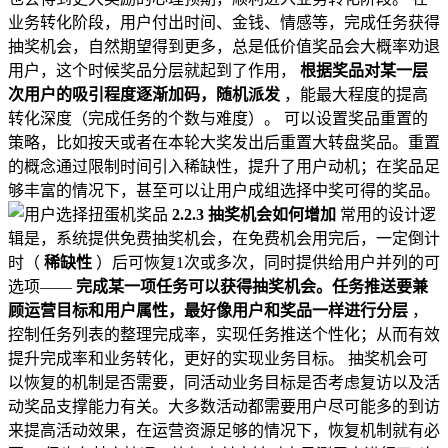
业务转化阶段，用户付出时间、金钱、情感等，完成任务获得
抽奖机会，自然期望得到更多，总是低价值奖品会大概率劝退
用户，这个时候奖品分层就起到了作用，
根据奖品对某一层
次用户的吸引程度逐渐加码，随机派发
，能最大程度的提高
转化深度（完成任务的个数与难度）。 可以设置奖品重置的
策略，比如按天或者在本轮大奖发出后重置大转盘奖品。重置
的概念通过限制时间引入稀缺性，提升了用户动机；在奖品足
够丰富的情况下，甚至可以让用户成组选择中奖可得的奖品。
2.2.3 抽奖机会如何增加
常用的设计逻
辑是，系统提供免费抽奖机会，在免费机会用完后，一定倒计
时（
稀缺性
）后可恢复1次或多次，同时提供给用户并列的可
选项——
完成某一项任务可以获得抽奖机会。任务推送要兼
顾运营目标和用户属性，最好像用户和奖品一样进行分层
，
控制任务列表的整理完成率，实现任务推送个性化；从而有效
提升完成率和业务转化，更好的实现业务目标。 抽奖机会可
以恢复的机制是否需要，同活动业务目标是否考虑复访以及活
动奖品支撑能力有关。大多数活动都需要用户尽可能多的到访
来提高活动效果，在运营资源足够的情况下，恢复机制就有必