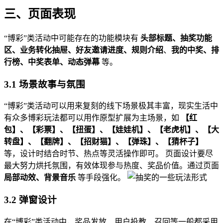
三、页面表现
“博彩”类活动中可能存在的功能模块有
头部标题、抽奖功能
区、业务转化抽屉、好友邀请进度、规则介绍
、
我的中奖、排
行榜、中奖表单、动态弹幕
等。
3.1 场景故事与氛围
“博彩”类活动可以用来复刻的线下场景极其丰富，现实生活中
有众多博彩玩法都可以用作原型扩展为主场景，如
【红
包】、【彩票】、【扭蛋】、【娃娃机】、【老虎机】、【大
转盘】、【翻牌】、【招财猫】、【弹珠】、【猜杯子】
等，设计时结合时节、热点等灵活操作即可。 页面设计要尽
最大努力烘托氛围，有效体现参与热度、奖品价值。通过页面
局部动效、背景音乐
等手段强化。
3.2 弹窗设计
在“博彩”类活动中，奖品发放、用户投教、召回等一般都采用