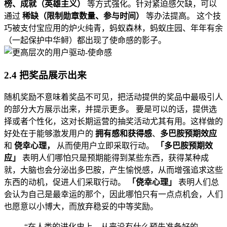
榜、成就（英雄主义）
等方式强化。针对紧迫感欠缺，可以
通过
稀缺（限制勋章数量、参与时间）
等办法提高。 这个技
巧被支付宝应用的炉火纯青，蚂蚁森林，蚂蚁庄园、年年有余
（一起保护中华鲟）都出现了使命感的影子。
2.4 把奖品展示出来
随机奖励不意味着奖品不可见，把活动提供的奖品中最吸引人
的部分大方展示出来，并提示更多。 要是可以的话，提供选
择或者个性化，这对长期运营的抽奖活动尤其有用。这样做的
好处在于能够激发用户的
拥有感和获得感
、
多巴胺预期效应
和
侥幸心理，
从而使用户立即采取行动。
「多巴胺预期效
应」
表明人们哪怕只是预期能得到某些东西，获得某种成
就，大脑也会分泌出多巴胺，产生愉悦感，从而增强追求这些
东西的动机，促进人们采取行动。
「侥幸心理」
表明人们总
会认为自己是最幸运的那个，因此哪怕只有一点点机会，人们
也愿意以小博大，而放弃稳妥的中等奖励。
“在人类的进化史上，从来没有什么预先准备好的