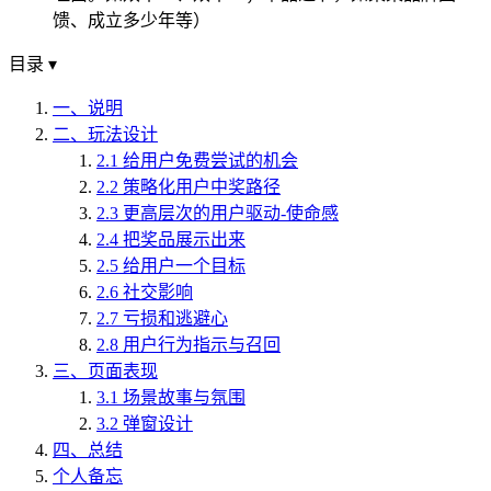
馈、成立多少年等）
目录
▾
一、说明
二、玩法设计
2.1 给用户免费尝试的机会
2.2 策略化用户中奖路径
2.3 更高层次的用户驱动-使命感
2.4 把奖品展示出来
2.5 给用户一个目标
2.6 社交影响
2.7 亏损和逃避心
2.8 用户行为指示与召回
三、页面表现
3.1 场景故事与氛围
3.2 弹窗设计
四、总结
个人备忘