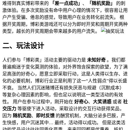
难得到真实博彩带来的
「差一点成功」
、
「随机奖励」
的刺
激体验。在多次奖励没有命中用户心理的情况下，很容易让用
户产生受骗、倦怠的感觉，导致用户在业务转化前流失。 根
据开奖周期，博彩类游戏还可以分为即时开奖和周期开奖两种
类型，越长的开奖周期会带来越多的用户流失。
二、玩法设计
人们参与「博彩类」活动主要的驱动力是
未知好奇
。我们都
普遍痴迷于变化莫测的体验，对外界饱含探索的欲望，为了满
足高涨的好奇心，愿意立即采取行动，这是人类得以生存、进
化的必要机制，博彩行业正是利用了这一“人性弱点”得以长盛
不衰。 当然人们沉迷赌博还有损失厌恶与规避（沉默成本）
等复杂心理因素的影响，但也足以说明这一类型活动的有效
性。 用户在参与过程中，刚开始在
好奇心
、
大奖诱惑
或者
社
交压力
等驱使下进入活动，采取设计的交互行动获得奖品，
因为
随机奖励
、
即时反馈
的酬赏机制，大脑分泌多巴胺，产
生快感，用户沉迷其中… 最终，活动得以成功。 但是这类活
动的奖品设计往往同质化严重，来来回回都是优惠券、抵扣