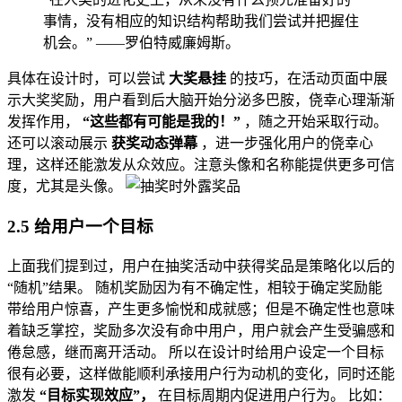
事情，没有相应的知识结构帮助我们尝试并把握住
机会。” ——罗伯特威廉姆斯。
具体在设计时，可以尝试
大奖悬挂
的技巧，在活动页面中展
示大奖奖励，用户看到后大脑开始分泌多巴胺，侥幸心理渐渐
发挥作用，
“这些都有可能是我的！”
，随之开始采取行动。
还可以滚动展示
获奖动态弹幕
，进一步强化用户的侥幸心
理，这样还能激发从众效应。注意头像和名称能提供更多可信
度，尤其是头像。
2.5 给用户一个目标
上面我们提到过，用户在抽奖活动中获得奖品是策略化以后的
“随机”结果。 随机奖励因为有不确定性，相较于确定奖励能
带给用户惊喜，产生更多愉悦和成就感；但是不确定性也意味
着缺乏掌控，奖励多次没有命中用户，用户就会产生受骗感和
倦怠感，继而离开活动。 所以在设计时给用户设定一个目标
很有必要，这样做能顺利承接用户行为动机的变化，同时还能
激发
“目标实现效应”，
在目标周期内促进用户行为。 比如：