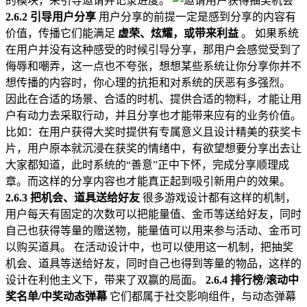
的模块，来引导邀请并记录进度。
2.6.2 引导用户分享
用户分享的前提一定是感到分享的内容有
价值，传播它们能满足
虚荣、炫耀，或带来利益
。 如果系统
在用户并没有这种感受的时候引导分享，那用户会感觉受到了
侮辱和嘲弄，这一点也不夸张，想想某些系统让你分享你并不
想传播的内容时，你心理的抗拒和对系统的厌恶有多强烈。
因此在合适的场景、合适的时机、提供合适的物料，才能让用
户有动力去采取行动，并且分享也才能带来应有的业务价值。
比如：在用户获得大奖时提供有专属意义且设计精美的获奖卡
片，用户原本就沉浸在获奖的情绪中，有欲望想要分享出去让
大家都知道，此时系统的“善意”正中下怀，完成分享顺理成
章。而这样的分享内容也才能真正起到吸引新用户的效果。
2.6.3 把机会、道具送给好友
很多游戏设计都有这样的机制，
用户每天有固定的次数可以把能量值、金币等送给好友，同时
自己也获得等量的赠送物，能量值可以用来参与活动、金币可
以购买道具。 在活动设计中，也可以使用这一机制，把抽奖
机会、道具等送给好友，同时自己也得到等量的物品，这样的
设计在利他主义下，带来了双赢的局面。
2.6.4 排行榜/滚动中
奖名单/中奖动态弹幕
它们都属于社交影响组件，与动态弹幕