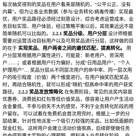
每次抽奖得到的奖品在用户看来是随机的，“公平公正、没有
内幕”。但为让各业务数据（参与/业务转化/病毒传播）实现最
优，用户奖品路径必须经过刻意设计，综合考虑运营成本、业
务目标实现、用户体验，经过策略平衡以后，其效果远远不是
简单随机可以比拟的。
2.2.1 奖品分级、用户分层
设计师根据
需要对运营活动目标用户以及可用奖品进行分层，这样做的目
的在于
实现奖品、用户两者之间的最优匹配，提高转化。
用
户分层常根据用户属性进行，可能是：新老用户、资深用
户……；或者根据用户行为偏好，分成“日用品用户”、“个人
护理用户”… 奖品分层从不同层次用户的命中率、同一层次用
户的吸引程度（价值）两个维度进行。在用户抽奖匹配奖品
时，再结合随机性，就可以形成“随机”但高命中率的用户获奖
路径。
2.2.2 奖品发放策略化
在免费阶段，常见的派奖内容是
优惠券、消费抵扣红包等低价值奖品，很容易让用户产生活动
含金量低、不参与损失不大的感觉，不利于业务转化阶段的用
户留存。 可以试着在免费机会首次用完时，根据上一步的分
层结果，针对性地派发一个吸引力较强的奖品，比如低面额的
现金红包。 这样用户会建立活动价值很高，后续即使做任务
也会得到更大奖励的心理预期，顺利进入业务转化阶段。 在