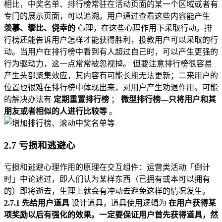
相比，中奖名单、排行榜常驻在活动页面的某一个区域或者有
专门的展示页面，可以追溯。用户通过查看这些内容能产生
羡慕、攀比、侥幸的
心理，在这些心理作用下采取行动。排
行榜还能告诉用户怎样才能获得胜利，投教用户可以采取的行
动。当用户在排行榜中看到有人超过自己时，可以产生更强的
行为驱动力，这一点常常被忽视掉。 但要注意排行榜很容易
产生头部聚集效应，其内容有可能长期无法更新；二来用户的
位置也很难在排行榜中体现出来，对用户产生劝退作用。可能
的解决办法有
定期重置排行榜
；
微型排行榜—只将用户和其
朋友或者相似的人进行比较等
。
2.7 亏损和逃避心
亏损和逃避心理作用的原理在交互组件：运营类活动「倒计
时」中论述过，即人们认为某样东西（已拥有或本可以拥有
的）即将逝去，生理上就会有冲动去避免这样的情况发生。
2.7.1 先给用户道具
设计道具，道具使用逻辑为
在用户获得某
项奖励以后有强化的效果。一定要保证用户首先获得道具，然