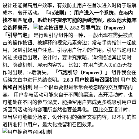
设计还能提高用户效率，有效防止用户在首次进入时碍于理解
成本，离开活动。
「4 s法则」：用户进入一个系统，在4s内
找不到匹配点，系统也不提示可能的后续流程，那么他大概率
会选择离开。
2.8.2 引导气泡（Popover）
「引导气泡」
是行动引导组件的一种，一般出现在需要被点
击的操作按钮、被解释的视觉元素旁边；常与手势指针一起使
用，起到引起用户注意、引导用户行为的作用。引导气泡可以
常驻或短暂出现，设计时，要讲究策略，详细描述其出现时
机、隐藏机制、展示内容等。 比如：在用户进入页面3s无操
作时出现、5s后消失。
「气泡引导（Popover）」
组件我会在
后续文章中进行总结说明。
2.8.3 用户挽留与召回机制
用户
挽
留和召回机制
是一个很重要但是常常会被忽略的交互策略内
容。 用户参与活动可能来自于不同的渠道，离开活动时，也
可能处在不同的参与深度，能挽留用户完成更多或吸引用户重
新回到活动的内容理所当然也要差异化。 因此交互设计时，
应当尽可能细分场景，设计不同的弹窗文案内容，以不同的渠
道精准打中用户，最大化挽留和召回效果。