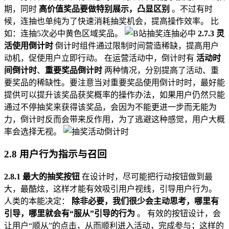
期，同时
高价值奖品要做特别展示，凸显区别
。不过有时
候，连抽也单纯为了快速消耗抽奖机会，提高操作效率。 比
如：连抽5次必中黄色区域奖品。
2.7.3 灵
活使用倒计时
倒计时组件通过限制时间营造稀缺，提高用户
动机，促使用户立即行动。 在运营活动中，倒计时有
活动时
间倒计时
、
重要奖品倒计时
两种情况，分别提高了活动、重
要奖品的稀缺性。要注意当对重要奖品使用倒计时时，最好能
提供可以提升该奖品获奖概率的操作办法，如果用户仍然只能
通过不停抽奖来获得该奖品，会因为不能更进一步而无能为
力，倒计时反而会带来反作用，为了逃避这种感觉，用户大概
率会选择无视。
2.8 用户行为指示与召回
2.8.1 最大的抽奖按钮
在设计时，尽可能把行动按钮做到最
大，最酷炫，这样才能有效吸引用户视线，引导用户行为。
人类的本能决定：
除非必要，我们很少会主动思考，哪里有
引导，哪里就会有“服从”引导的行为
。 有效的按钮设计，会
让用户“顺从”的点击，从而顺利进入活动，完成参与；这样的