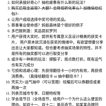
如何承接好奇心？抽检疲惫有什么新的玩法？
购买后现金返现？大额？会降低转化率么？加微信给红
包？
让用户成组选择中奖可得的奖品。
慈善事业使命感？蚂蚁森林是个很好的例子
多巴胺刺激：奖品提前罗列
用户获得大奖时，提供有专属意义且设计精美的获奖卡
片， 用户原本就沉浸在获奖的情绪中，有欲望想要分享
出去让大家都知道。但也要考虑抽奖场景的特性，并不
是所有的抽奖都可以进行裂变分享
或许有一种新的玩法：掷骰子，按点数打折。既有运气
也有实力成分
亏损和逃避心理：先获得翻倍卡一小时内有效，再获得
消费券。（直接给翻倍卡 or 抽中翻倍卡？）
凭实力+运气抽中（可以答题）炫耀后可以券翻倍或者
再抽一次
列表页城市专享、日期特权等
学会造节日（全场造节，给用户一个为什么这么便宜的
理由。如双十一、双十二；单品造节，如某某品牌回