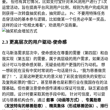
要。 但也有其它情况，比如支付宝针对未风测用户进行了1次
运营活动，旨在提高平台风测用户比例，规则为用户完成风测
则获得一次转盘抽奖机会，抽完即止。 Ps：不要用特殊任务
击穿活动的基本参与逻辑，比如做某一个任务必中某一奖品，
这样的设计“吃相太难看”，劝退用户没商量。
2.3 更高层次的用户驱动-使命感
在马斯洛需求层次中，使命感处在尊重的需要（第四层）和自
我实现（第五层）的需要，属于高层级的用户需求，如果活动
设计可以与使命感关联，无疑会给用户更强的行为动机。 想
一想彩民在没有中奖时常说的一句话是什么，“我为慈善做贡
献了！”，正是这种更宏大的意义给了彩民金钱损失的安慰以
及复购彩票的“借口”，甚至慈善也是彩票行业在我国存在的法
理基础。但也要注意使命感传递难以保证可信度，缺乏紧迫感
的问题，设计时要采取其他手段中和。 针对可信度，可以尝
试与慈善机构合作，通过
叙事（动画等方式）
、
专属勋章
（发放特有的慈善勋章）
、
精英集体（形成慈善团体）、排行