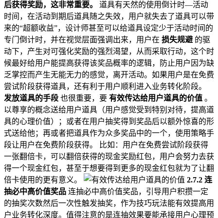
后获得奖励，这非常重要。
道具有天然的使用倒计时—活动
时间，在活动到期后道具随之失效，用户就失去了道具可以带
来的“超额收益”，设计师甚至可以给道具设定少于活动时间的
专门倒计时，并在视觉层面强调出来，用户在
损失规避
的驱
动下，产生对可强化奖励的强烈渴望，从而采取行动，这个时
候最好给用户能提高获得该奖品概率的逻辑，防止用户因为缺
乏掌控而产生无能无力的感觉，离开活动。如果用户是在免费
尝试阶段获得道具，还有利于用户顺利进入业务转化阶段。
发放道具的手段
也很重要，要
有效传达给用户道具的价值
。
以尊享的概念送给用户道具（用户感觉受到特别对待，提高道
具的心理价值）；或者在用户抽奖得到奖品后以额外惊喜的形
式送给他；再或者把道具作为众多奖品中的一个，使用策略手
段让用户在免费阶段获得。 比如：用户在免费尝试阶段获得
一张翻倍卡，可以翻倍获得的现金奖励红包，用户会努力去获
得一个现金红包，甚至于想要得到更多的现金红包就为了让翻
倍卡使用的更有意义。
2.7.2 连
抽必中高价值奖品
连抽必中高价值奖品，引导用户积攒一定
的抽奖次数然后一次性触发抽奖，作为技巧玩法能有效提高用
户业务转化深度。值得注意的是连抽效果要能承接用户心理预