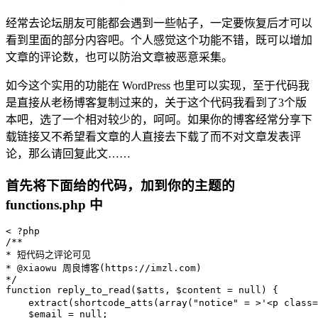
经常去论坛朋友可能都会遇到一些帖子，一定要恢复后才可以
看到里面的部分内容吧。个人感觉这个功能不错，既可以增加
文章的评论数，也可以防治文章被恶意采集。
如今这个实用的功能在 WordPress 也里可以实现，至于代码我
是直接从老杨博客复制过来的，关于这个代码我看到了3个版
本吧，选了一个相对较少的，呵呵。如果你的博客经常分享下
载链接又不希望看文章的人直接去下载了而不对文章发表评
论，那么请回复此文……
首先将下面给的代码，加到你的主题的
functions.php 中
/**
* 短代码之评论可见
* 
@xiaowu
 周良博客(https://imzl.com)
*/
function
reply_to_read
(
$atts
, 
$content
 = 
null
) 
{

extract
(
shortcode_atts
(
array
(
"notice"
 = >
'<p clas
$email
 = 
null
;
