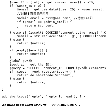
$user_ID
 = (
int
) 
wp_get_current_user
() - >ID;

if
 (
$user_ID
 > 
0
) {

$email
 = 
get_userdata
(
$user_ID
) - >user_email;

//对博主直接显示内容
$admin_email
 = 
"xxx@aaa.com"
; 
//博主Email
if
 (
$email
 == 
$admin_email
) {

return
$content
;

        }

    } 
else
if
 (
isset
(
$_COOKIE
[
'comment_author_email_'
.C
$email
 = 
str_replace
(
'%40'
, 
'@'
, 
$_COOKIE
[
'comm
    } 
else
 {

return
$notice
;

    }

if
 (
empty
(
$email
)) {

return
$notice
;

    }

global
$wpdb
;

$post_id
 = 
get_the_ID
();

$query
 = 
"SELECT `comment_ID` FROM 
{$wpdb->comments
if
 (
$wpdb
 - >
get_results
(
$query
)) {

return
do_shortcode
(
$content
);

    } 
else
 {

return
$notice
;

    }

}

add_shortcode
(
'reply'
, 
'reply_to_read'
); ? >