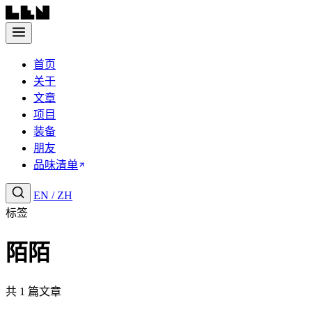
首页
关于
文章
项目
装备
朋友
品味清单
EN
/
ZH
标签
陌陌
共 1 篇文章