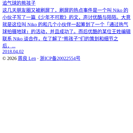
追气球的熊孩子
这几天朋友圈又被刷屏了，刷屏的热点事件是一个叫 Niko 的
小伙子写了一篇《少年不可欺》的文，声讨优酷与陌陌。大意
就是这位叫 Niko 的和几个小伙伴一起筹划了一个「通过热气
球拍摄地球」的活动，并且成功了。而后优酷的某位王姓编辑
联系 Niko 谈合作，在了解了“熊孩子”们的策划和细节之
后，...
2018.04.02
© 2026
周良 Len
·
浙ICP备20022554号