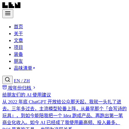
首页
关于
文章
项目
装备
朋友
品味清单
EN
/
ZH
按年份归档
给朋友们的 AI 使用建议
从 2022 年底 ChatGPT 开放给公众那天起，我就一头扎了进
去。三年多过去，主流模型轮番上阵，从最早那个「会写诗的
玩具」，到如今能陪我把一个 Idea 跑成产品、再跑出第一笔
商业化收入。如今 AI 已经成了我使用最高频、投入最多、