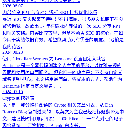
ROI 最高的工具。 也因为这层关系，...
2026.06.07
内部分享 PPT 与文档：浅析 SEO 排名优化技巧
最近 SEO 又火起来了特别是在出海圈，很多朋友私底下在频
繁咨询我。故放出 17 年在微脉内部做的一次 SEO 分享 PPT
和相关文档。内容比较古早，但基本涵盖 SEO 的核心，在如
今用于实战依旧有效，希望能帮助到有需要的朋友。 (地榆是
我的花名，...
2024.08.23
使用 Cloudflare Workers 为 Bento.me 设置自定义域名
Bento.me 是一个零代码创建个人主页的平台，以优雅美观的
界面和使用简单而闻名。 但它唯一的缺点是：不支持自定义
域名 但别担心，本文将用最简单、零成本的方式，帮助你为
Bento.me 绑定自定义域名。...
2024.05.15
Crypto 阅读列表
以下是一部分推荐阅读的 Crypto 相关文章列表，从 Dan
Romero Blog 复制过来的，以英文为主我已经把标题翻译为中
文，建议按时间顺序阅读： 2008 Bitcoin：一个点对点的电子
现金系统 — 万物初始，Bitcoin 白皮书，...