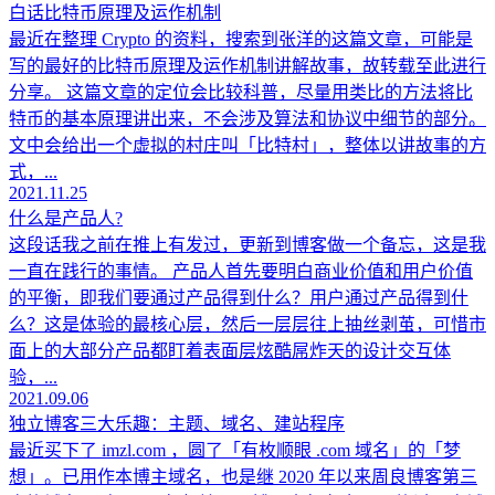
白话比特币原理及运作机制
最近在整理 Crypto 的资料，搜索到张洋的这篇文章，可能是
写的最好的比特币原理及运作机制讲解故事，故转载至此进行
分享。 这篇文章的定位会比较科普，尽量用类比的方法将比
特币的基本原理讲出来，不会涉及算法和协议中细节的部分。
文中会给出一个虚拟的村庄叫「比特村」，整体以讲故事的方
式，...
2021.11.25
什么是产品人?
这段话我之前在推上有发过，更新到博客做一个备忘，这是我
一直在践行的事情。 产品人首先要明白商业价值和用户价值
的平衡，即我们要通过产品得到什么？用户通过产品得到什
么？这是体验的最核心层，然后一层层往上抽丝剥茧，可惜市
面上的大部分产品都盯着表面层炫酷屌炸天的设计交互体
验，...
2021.09.06
独立博客三大乐趣：主题、域名、建站程序
最近买下了 imzl.com ，圆了「有枚顺眼 .com 域名」的「梦
想」。已用作本博主域名，也是继 2020 年以来周良博客第三